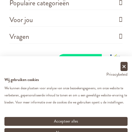
Populaire categorieën
Voor jou
Vragen
Privacybeleid
Wij gebruiken cookies
We kunnen deze plaatsen voor analyse van onze bezoekersgegevens, om onze website te
verbeteren, gepersonaliseerde inhoud te tonen en om u een geweldige website-ervaring te
Copyright ©
2026 - Cats&Dogs - Website by
eWings
bieden. Voor meer informatie over de cookies die we gebruiken opent u de instellingen.
e-commerce
Al onze prijzen zijn incl. BTW
Accepteer alles