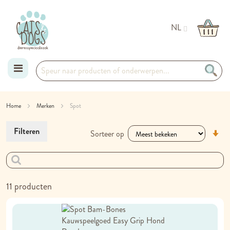
NL
Ga
Home
Merken
Spot
naar
V
Filteren
Sorteer op
de
la
na
inhoud
h
so
11
producten