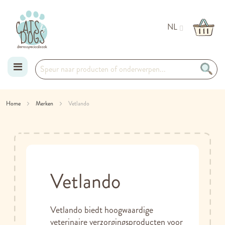
NL
Ga
Home
Merken
Vetlando
naar
de
inhoud
Vetlando
Vetlando biedt hoogwaardige
veterinaire verzorgingsproducten voor