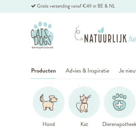
Ga
Gratis verzending vanaf €49 in BE & NL
naar
de
inhoud
Producten
Advies & Inspiratie
Je nieu
Hond
Kat
Dierenapothee