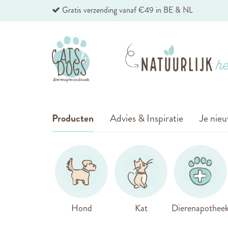
Ga
Gratis verzending vanaf €49 in BE & NL
naar
de
inhoud
Producten
Advies & Inspiratie
Je nieu
Hond
Kat
Dierenapothee