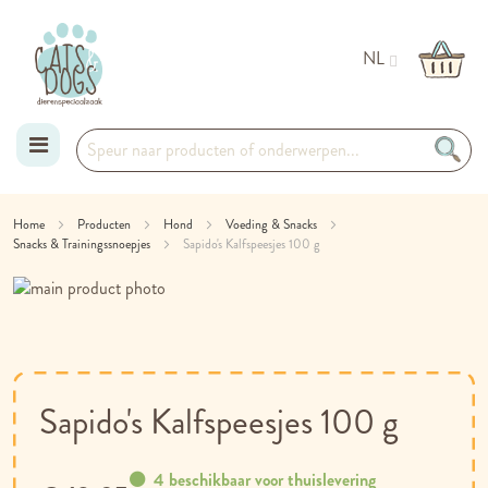
NL
Ga
Home
Producten
Hond
Voeding & Snacks
Snacks & Trainingssnoepjes
naar
Sapido's Kalfspeesjes 100 g
Ga
de
naar
Ga
inhoud
het
naar
einde
het
van
begin
de
van
Sapido's Kalfspeesjes 100 g
afbeeldingen-
de
gallerij
afbeeldingen-
gallerij
4 beschikbaar voor thuislevering