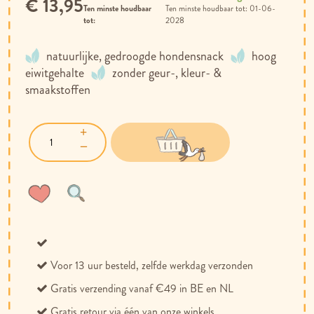
€ 13,95
Ten minste houdbaar
01-06-
tot:
2028
natuurlijke, gedroogde hondensnack
hoog
eiwitgehalte
zonder geur-, kleur- &
smaakstoffen
Voeg
Toevoegen
toe
om
aan
te
verlanglijst
vergelijken
Voor 13 uur besteld, zelfde werkdag verzonden
Gratis verzending vanaf €49 in BE en NL
Gratis retour via één van onze winkels