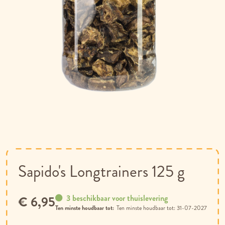
Ga
naar
het
begin
van
Sapido's Longtrainers 125 g
de
afbeeldingen-
gallerij
3 beschikbaar voor thuislevering
€ 6,95
Ten minste houdbaar tot:
31-07-2027