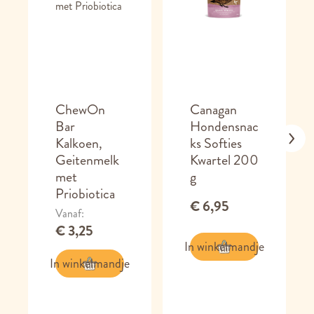
ChewOn
Canagan
Bar
Hondensnac
Kalkoen,
ks Softies
Geitenmelk
Kwartel 200
met
g
Priobiotica
€ 6,95
Vanaf
€ 3,25
In winkelmandje
In winkelmandje