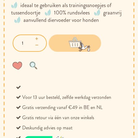
ideaal te gebruiken als trainingssnoepjes of
tussendoortje
100% rundsvlees
graanvrij
aanvullend diervoeder voor honden
Voeg
Toevoegen
toe
om
aan
te
verlanglijst
vergelijken
Voor 13 uur besteld, zelfde werkdag verzonden
Gratis verzending vanaf €49 in BE en NL
Gratis retour via één van onze winkels
Deskundig advies op maat