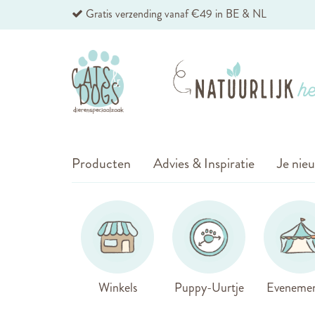
Ga
Gratis verzending vanaf €49 in BE & NL
naar
de
inhoud
Producten
Advies & Inspiratie
Je nieu
Winkels
Puppy-Uurtje
Eveneme