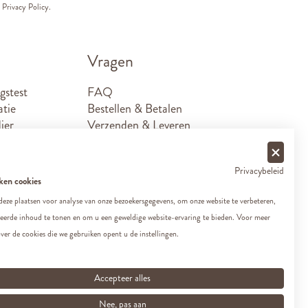
e
Privacy Policy.
Vragen
gstest
FAQ
atie
Bestellen & Betalen
ier
Verzenden & Leveren
Retouren
Sponsoraanvragen
Privacybeleid
Contact
ken cookies
er worden?
eze plaatsen voor analyse van onze bezoekersgegevens, om onze website te verbeteren,
seerde inhoud te tonen en om u een geweldige website-ervaring te bieden. Voor meer
ver de cookies die we gebruiken opent u de instellingen.
Accepteer alles
Nee, pas aan