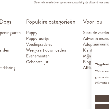
Door je in te schrijven op onze nieuwsbrief ga je akkoord met onz
 Dogs
Populaire categorieën
Voor jou
openingsuren
Puppy
Start de voedin
Puppy-uurtje
Advies & inspir
Voedingsadvies
Adopteer een d
arden
Weegkaart downloaden
Klantenkaart
Evenementen
Mijn account
Geboortelijst
Blog
Wij gebrui
erklaring
Affiliate partn
We kunnen d
gepersonali
informatie o