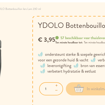
O Bottenbouillon Iers Lam 230 ml
YDOLO Bottenbouillon
57 beschikbaar voor thuisleve
€ 3,95
Ten minste houdbaar tot:
ondersteunt sterke & soepele gewric
voor een gezonde huid & vacht
verb
leverontgifting
bron van essen
verbetert hydratatie & eetlust
In winkelm