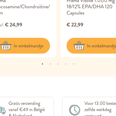
ama
Frama Visolie 1.000 mg
ucosamine/Chondroïtine/
18/12% EPA/DHA 120
m
Capsules
€ 24,99
€ 22,99
af
In winkelmandje
In winkelmandj
Gratis verzending
Voor 13.00 beste
vanaf €49 in België
zelfde werkdag
& Nederland
verstuurd