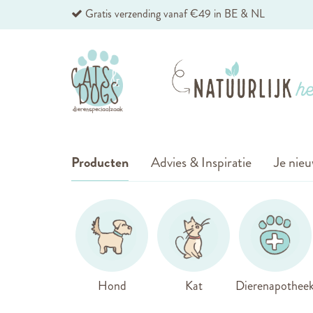
Ga
Gratis verzending vanaf €49 in BE & NL
naar
de
inhoud
Producten
Advies & Inspiratie
Je nieu
Hond
Kat
Dierenapothee