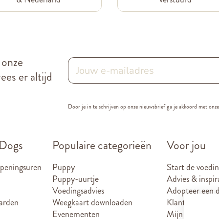
r onze
es er altijd
Door je in te schrijven op onze nieuwsbrief ga je akkoord met onz
 Dogs
Populaire categorieën
Voor jou
openingsuren
Puppy
Start de voedin
Puppy-uurtje
Advies & inspir
Voedingsadvies
Adopteer een d
arden
Weegkaart downloaden
Klantenkaart
Evenementen
Mijn account