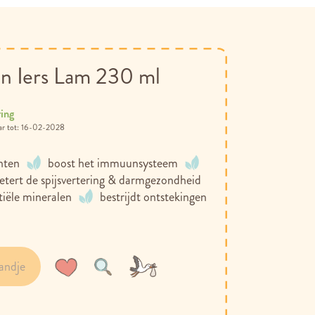
 Iers Lam 230 ml
ring
16-02-2028
hten
boost het immuunsysteem
etert de spijsvertering & darmgezondheid
tiële mineralen
bestrijdt ontstekingen
andje
Voeg
Toevoegen
toe
om
aan
te