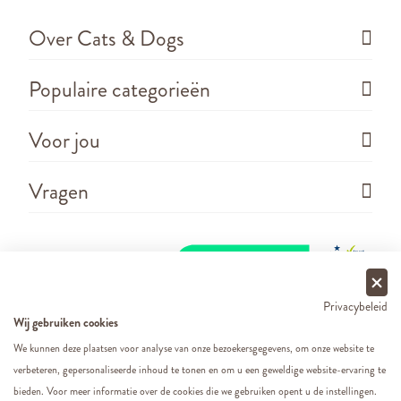
Over Cats & Dogs
Populaire categorieën
Voor jou
Vragen
Privacybeleid
Wij gebruiken cookies
We kunnen deze plaatsen voor analyse van onze bezoekersgegevens, om onze website te
verbeteren, gepersonaliseerde inhoud te tonen en om u een geweldige website-ervaring te
Copyright ©
2026 - Cats&Dogs - Website by
eWings
bieden. Voor meer informatie over de cookies die we gebruiken opent u de instellingen.
e-commerce