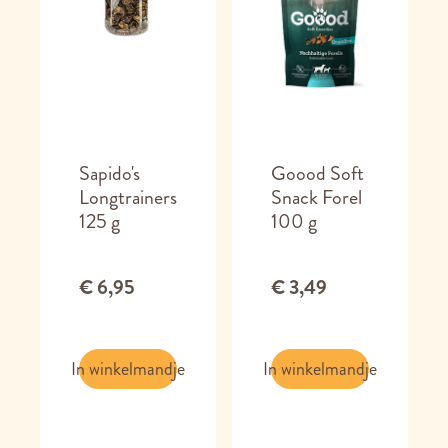
Sapido's
Goood Soft
Longtrainers
Snack Forel
125 g
100 g
€ 6,95
€ 3,49
In winkelmandje
In winkelmandje