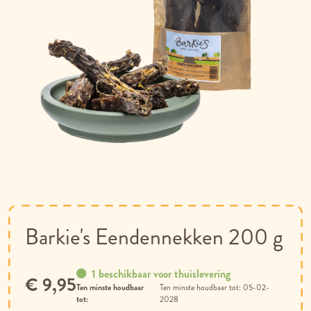
Ga
naar
het
begin
van
Barkie's Eendennekken 200 g
de
afbeeldingen-
gallerij
1 beschikbaar voor thuislevering
€ 9,95
Ten minste houdbaar
05-02-
tot:
2028