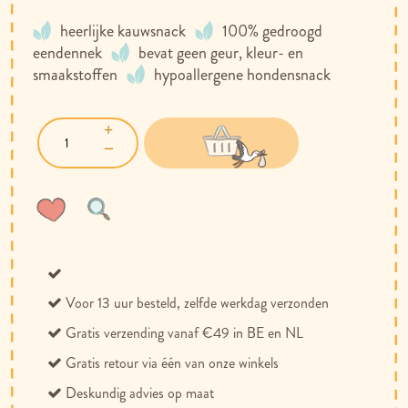
heerlijke kauwsnack
100% gedroogd
eendennek
bevat geen geur, kleur- en
smaakstoffen
hypoallergene hondensnack
Voeg
Toevoegen
toe
om
aan
te
verlanglijst
vergelijken
Voor 13 uur besteld, zelfde werkdag verzonden
Gratis verzending vanaf €49 in BE en NL
Gratis retour via één van onze winkels
Deskundig advies op maat