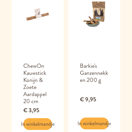
ChewOn
Barkie's
Kauwstick
Ganzennekk
Konijn &
en 200 g
Zoete
Aardappel
€ 9,95
20 cm
€ 3,95
In winkelmandje
In winkelmandje