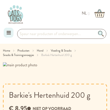
NL
Ga
Home
Producten
Hond
Voeding & Snacks
Snacks & Trainingssnoepjes
naar
Barkie's Hertenhuid 200 g
Ga
de
naar
Ga
inhoud
het
naar
einde
het
van
begin
de
van
Barkie's Hertenhuid 200 g
afbeeldingen-
de
gallerij
afbeeldingen-
€ 8,95
gallerij
NIET OP VOORRAAD