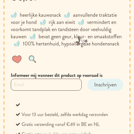
heerlijke kauwsnack
aanvullende traktatie
voor je hond
rijk aan eiwit
vermindert en
voorkomt tandplak en tandsteen door veelvuldig
kauwen
bevat geen geur, kleur- en smaakstoffen
100% hertenhuid, hypoallergene hondensnack
Voeg
Toevoegen
toe
om
aan
te
Informeer mij wanneer dit product op voorraad is
verlanglijst
vergelijken
Inschrijven
Voor 13 uur besteld, zelfde werkdag verzonden
Gratis verzending vanaf €49 in BE en NL