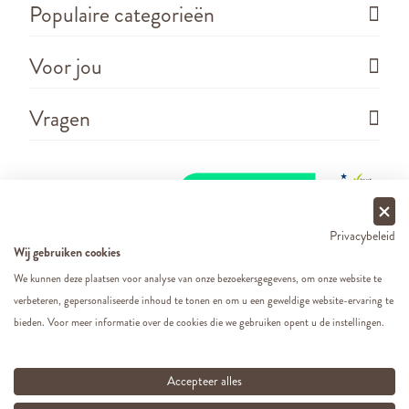
Populaire categorieën
Voor jou
Vragen
Privacybeleid
Wij gebruiken cookies
We kunnen deze plaatsen voor analyse van onze bezoekersgegevens, om onze website te
verbeteren, gepersonaliseerde inhoud te tonen en om u een geweldige website-ervaring te
Copyright ©
2026 - Cats&Dogs - Website by
eWings
bieden. Voor meer informatie over de cookies die we gebruiken opent u de instellingen.
e-commerce
Al onze prijzen zijn incl. BTW
Accepteer alles