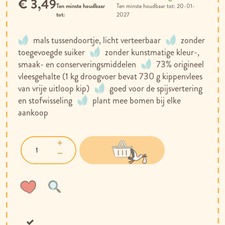
€ 3,49
Ten minste houdbaar
20-01-
tot:
2027
mals tussendoortje, licht verteerbaar
zonder
toegevoegde suiker
zonder kunstmatige kleur-,
smaak- en conserveringsmiddelen
73% origineel
vleesgehalte (1 kg droogvoer bevat 730 g kippenvlees
van vrije uitloop kip)
goed voor de spijsvertering
en stofwisseling
plant mee bomen bij elke
aankoop
Voeg
Toevoegen
toe
om
aan
te
verlanglijst
vergelijken