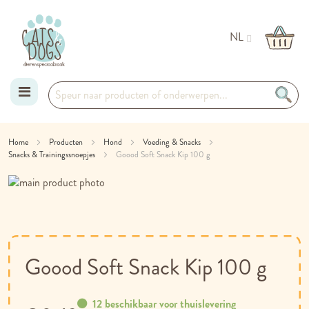
NL
Ga
Home
Producten
Hond
Voeding & Snacks
Snacks & Trainingssnoepjes
naar
Goood Soft Snack Kip 100 g
Ga
de
naar
Ga
inhoud
het
naar
einde
het
van
begin
de
van
Goood Soft Snack Kip 100 g
afbeeldingen-
de
gallerij
afbeeldingen-
gallerij
12 beschikbaar voor thuislevering