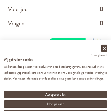
Voor jou
Vragen
Privacybeleid
Wij gebruiken cookies
We kunnen deze plaatsen voor analyse van onze bezoekersgegevens, om onze website te
verbeteren, gepersonaliseerde inhoud te tonen en om u een geweldige website-ervaring te
Copyright ©
2026 - Cats&Dogs - Website by
eWings
bieden. Voor meer informatie over de cookies die we gebruiken opent u de instellingen.
e-commerce
Al onze prijzen zijn incl. BTW
Accepteer alles
Nee, pas aan