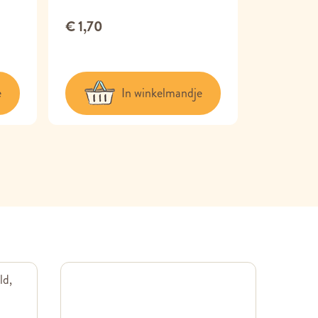
€ 1,70
€ 1,70
e
In winkelmandje
ld,