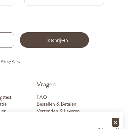
Inschrijven
e
Privacy Policy.
Vragen
gstest
FAQ
atie
Bestellen & Betalen
ier
Verzenden & Leveren
Retouren
Sponsoraanvragen