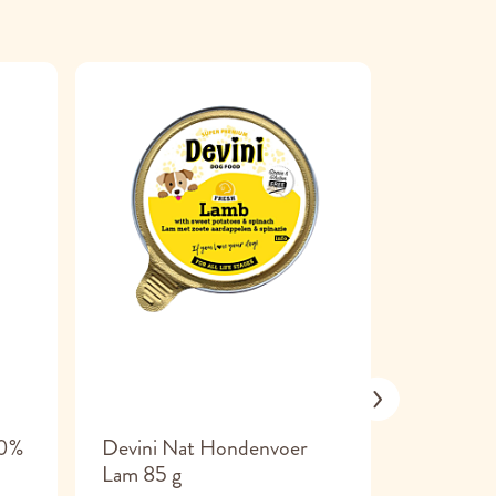
00%
Devini Nat Hondenvoer
Devini N
Lam 85 g
& Lam 85