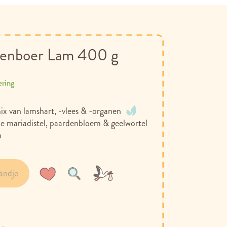
denboer Lam 400 g
ering
x van lamshart, -vlees & -organen
e mariadistel, paardenbloem & geelwortel
n
andje
Voeg
Toevoegen
toe
om
aan
te
verlanglijst
vergelijken