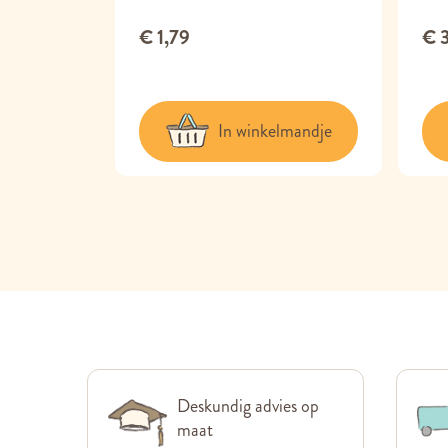
€ 1,79
€ 
lmandje
In winkelmandje
Deskundig advies op
maat