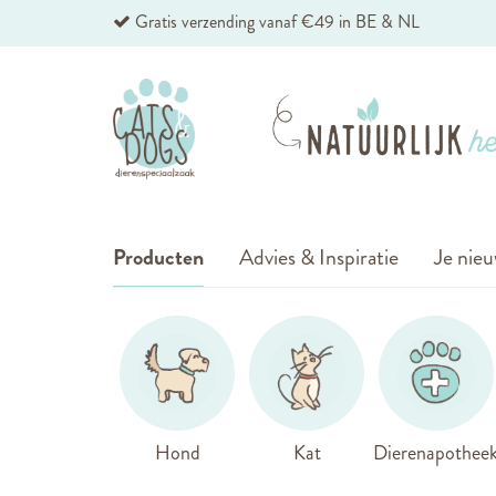
Ga
Gratis verzending vanaf €49 in BE & NL
naar
de
inhoud
Producten
Advies & Inspiratie
Je nieu
Hond
Kat
Dierenapothee