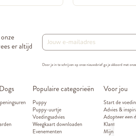
r onze
es er altijd
Door je in te schrijven op onze nieuwsbrief ga je akkoord met onz
 Dogs
Populaire categorieën
Voor jou
openingsuren
Puppy
Start de voedin
Puppy-uurtje
Advies & inspir
Voedingsadvies
Adopteer een d
arden
Weegkaart downloaden
Klantenkaart
Evenementen
Mijn account