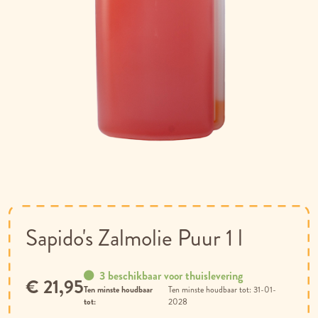
Ga
naar
het
begin
van
Sapido's Zalmolie Puur 1 l
de
afbeeldingen-
gallerij
3 beschikbaar voor thuislevering
€ 21,95
Ten minste houdbaar
31-01-
tot:
2028