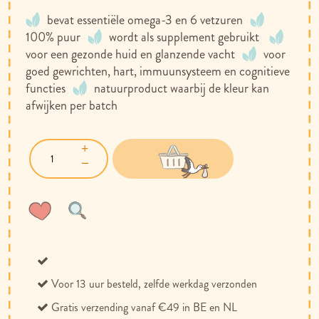
bevat essentiële omega-3 en 6 vetzuren
100% puur
wordt als supplement gebruikt
voor een gezonde huid en glanzende vacht
voor
goed gewrichten, hart, immuunsysteem en cognitieve
functies
natuurproduct waarbij de kleur kan
afwijken per batch
Voeg
Toevoegen
toe
om
aan
te
verlanglijst
vergelijken
Voor 13 uur besteld, zelfde werkdag verzonden
Gratis verzending vanaf €49 in BE en NL