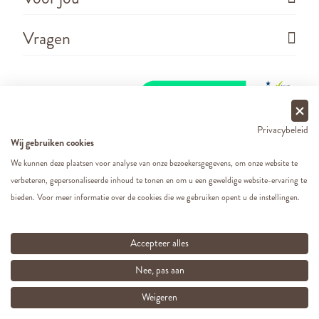
Vragen
Privacybeleid
Wij gebruiken cookies
We kunnen deze plaatsen voor analyse van onze bezoekersgegevens, om onze website te
verbeteren, gepersonaliseerde inhoud te tonen en om u een geweldige website-ervaring te
Copyright ©
2026 - Cats&Dogs - Website by
eWings
bieden. Voor meer informatie over de cookies die we gebruiken opent u de instellingen.
e-commerce
Al onze prijzen zijn incl. BTW
Accepteer alles
Nee, pas aan
Weigeren