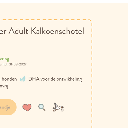
r Adult Kalkoenschotel
ering
31-08-2027
n honden
DHA voor de ontwikkeling
nvrij
andje
Voeg
Toevoegen
toe
om
aan
te