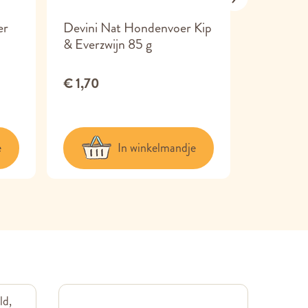
er
Devini Nat Hondenvoer Kip
Yora Nat
& Everzwijn 85 g
Insect m
Pastinaa
€ 1,70
€ 3,95
e
In winkelmandje
ld,