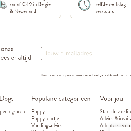
vanaf €49 in België
zelfde werkdag
& Nederland
verstuurd
r onze
es er altijd
Door je in te schrijven op onze nieuwsbrief ga je akkoord met onz
 Dogs
Populaire categorieën
Voor jou
openingsuren
Puppy
Start de voedin
Puppy-uurtje
Advies & inspir
Voedingsadvies
Adopteer een d