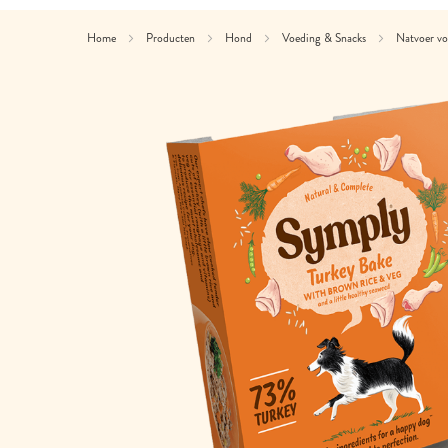
Home
Producten
Hond
Voeding & Snacks
Natvoer v
Ga
naar
het
einde
van
de
afbeeldingen-
gallerij