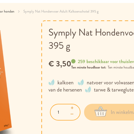
oor honden
Symply Nat Hondenvoer Adult Kalkoenschotel 395 g
Symply Nat Hondenvoe
395 g
259 beschikbaar voor thuislev
€ 3,50
Ten minste houdbaar tot:
kalkoen
natvoer voor volwasse
van de hersenen
tarwe & tarweglute
In winkelm