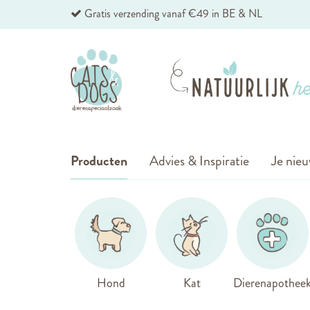
Ga
Gratis verzending vanaf €49 in BE & NL
naar
de
inhoud
Producten
Advies & Inspiratie
Je nieu
Hond
Kat
Dierenapothee