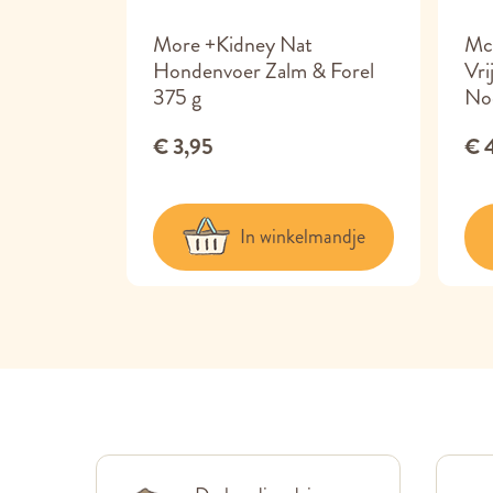
oer
More +Kidney Nat
Mc
&
Hondenvoer Zalm & Forel
Vri
375 g
No
€ 3,95
€ 
lmandje
In winkelmandje