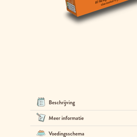
Ga
naar
het
begin
van
de
afbeeldingen-
gallerij
Beschrijving
Meer informatie
Voedingsschema