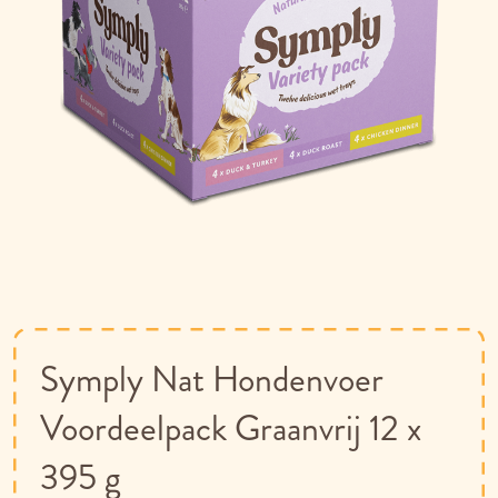
Ga
naar
het
begin
van
Symply Nat Hondenvoer
de
afbeeldingen-
Voordeelpack Graanvrij 12 x
gallerij
395 g