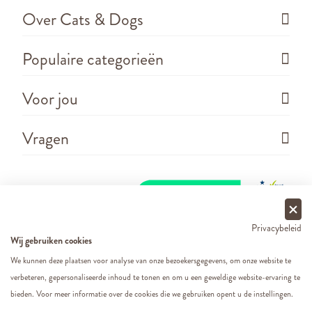
Over Cats & Dogs
Populaire categorieën
Voor jou
Vragen
Privacybeleid
Wij gebruiken cookies
We kunnen deze plaatsen voor analyse van onze bezoekersgegevens, om onze website te
verbeteren, gepersonaliseerde inhoud te tonen en om u een geweldige website-ervaring te
Copyright ©
2026 - Cats&Dogs - Website by
eWings
bieden. Voor meer informatie over de cookies die we gebruiken opent u de instellingen.
e-commerce