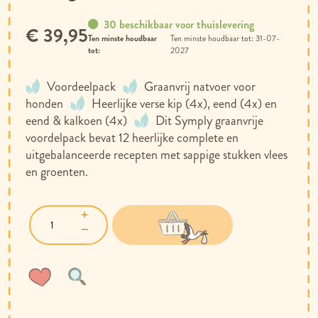
30 beschikbaar voor thuislevering
€ 39,95
Ten minste houdbaar
31-07-
tot:
2027
Voordeelpack
Graanvrij natvoer voor
honden
Heerlijke verse kip (4x), eend (4x) en
eend & kalkoen (4x)
Dit Symply graanvrije
voordelpack bevat 12 heerlijke complete en
uitgebalanceerde recepten met sappige stukken vlees
en groenten.
Voeg
Toevoegen
toe
om
aan
te