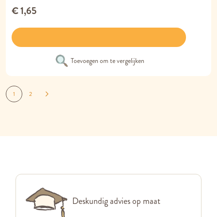
€ 1,65
Toevoegen om te vergelijken
Pagina
Je lees momenteel pagina
Pagina
Pagina
Volgende
1
2
Deskundig advies op maat