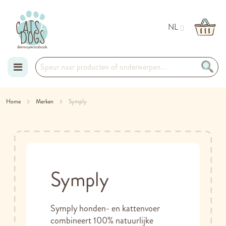
NL
Ga
Home
Merken
Symply
naar
de
inhoud
Symply
Symply honden- en kattenvoer
combineert 100% natuurlijke