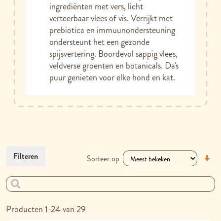
ingrediënten met vers, licht
verteerbaar vlees of vis. Verrijkt met
prebiotica en immuunondersteuning
ondersteunt het een gezonde
spijsvertering. Boordevol sappig vlees,
veldverse groenten en botanicals. Da's
puur genieten voor elke hond en kat.
V
Filteren
Sorteer op
la
na
h
so
Producten
1
-
24
van
29