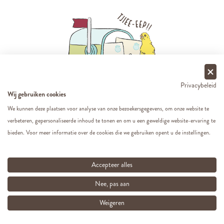
Privacybeleid
Wij gebruiken cookies
We kunnen deze plaatsen voor analyse van onze bezoekersgegevens, om onze website te
Schrijf je in voor onze nieuwsbrief en
verbeteren, gepersonaliseerde inhoud te tonen en om u een geweldige website-ervaring te
wees er altijd als de kippen bij!
bieden. Voor meer informatie over de cookies die we gebruiken opent u de instellingen.
Accepteer alles
Inschrijven
Nee, pas aan
Weigeren
Door je in te schrijven op onze nieuwsbrief ga je akkoord met onze
Privacy Policy.